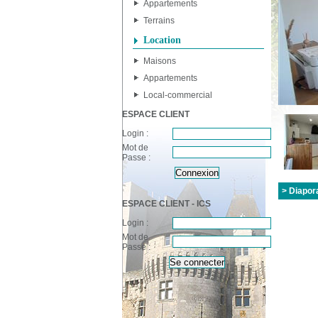
Appartements
Terrains
Location
Maisons
Appartements
Local-commercial
ESPACE CLIENT
Login :
Mot de
Passe :
> Diapor
ESPACE CLIENT - ICS
Login :
Mot de
Passe :