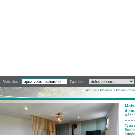
Mots clés :
Type bien :
Accueil
>
Maisons
> Maison rénov
Mais
d'ea
Réf :
Type 
Secte
Situé