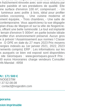
n fraîchement rénovée avec soin vous séduira par
dre paisible et ses prestations de qualité. Elle
 une surface d'environ 100 m², comprenant : - Un
 lumineux avec poêle à bois, idéal pour profiter
oirées cocooning, - Une cuisine moderne et
rement équipée, - Trois chambres, - Une salle de
 contemporaine. Vous apprécierez la vue dégagée
 plan d'eau de Margon et sur la ville de Nogent-le-
, offrant une belle luminosité. Le tout est implanté
 terrain d'environ 5 000m², en partie boisée idéale
profiter d'un environnement préservé. Aucun gros
x à prévoir ! Assainissement aux normes ! Classe
ie : D DPE en date du 27 mars 2023 Prix moyens
nergies indexés au 1er janvier 2021, 2022, 2023
nements compris) ERP : Les informations sur les
es auxquels ce bien est exposé sont disponibles
 site Géorisques : www.georisques.gouv.fr Prix :
00 euros Honoraires charge vendeurs Consulter
rifs Mandat : 4958
AI : 171 500 €
 NOGESTIM
2.37.52.08.08
l:
contact@nogestim.com
aporama
sion imprimable