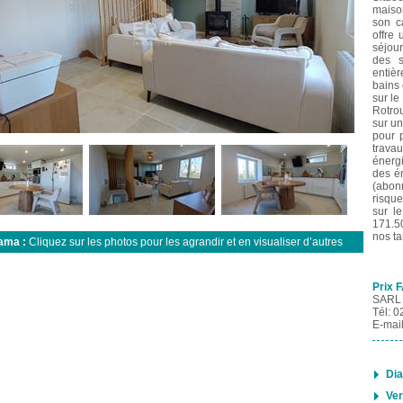
maiso
son ca
offre
séjour
des s
entiè
bains
sur le
Rotrou
sur un
pour 
travau
énerg
des é
(abon
risqu
sur le
171.5
nos ta
ama :
Cliquez sur les photos pour les agrandir et en visualiser d’autres
Prix F
SARL
Tél: 0
E-mai
Di
Ver