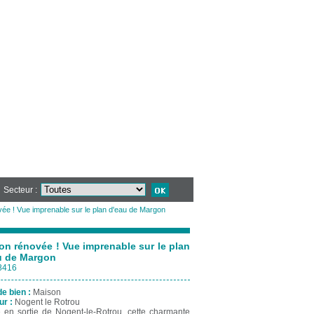
Secteur :
ée ! Vue imprenable sur le plan d'eau de Margon
on rénovée ! Vue imprenable sur le plan
u de Margon
8416
de bien :
Maison
ur :
Nogent le Rotrou
e en sortie de Nogent-le-Rotrou, cette charmante